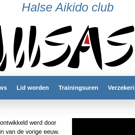
Halse Aikido club
ws
Lid worden
Trainingsuren
Verzeker
 ontwikkeld werd door
in van de vorige eeuw.