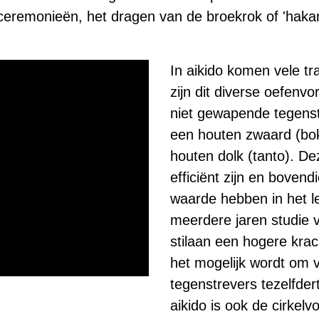
ceremonieën, het dragen van de broekrok of 'hakam
In aikido komen vele t
zijn dit diverse oefen
niet gewapende tegenst
een houten zwaard (bok
houten dolk (tanto). D
efficiënt zijn en bovend
waarde hebben in het l
meerdere jaren studie 
stilaan een hogere krac
het mogelijk wordt om v
tegenstrevers tezelfdert
aikido is ook de cirkel