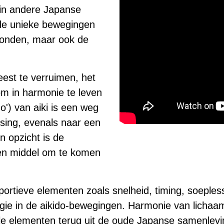
e in andere Japanse
 de unieke bewegingen
ronden, maar ook de
eest te verruimen, het
om in harmonie te leven
do') van aiki is een weg
rsing, evenals naar een
In opzicht is de
een middel om te komen
portieve elementen zoals snelheid, timing, soepl
gie in de aikido-bewegingen. Harmonie van lichaam e
vele elementen terug uit de oude Japanse samenlev