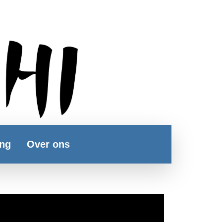
ing
Over ons